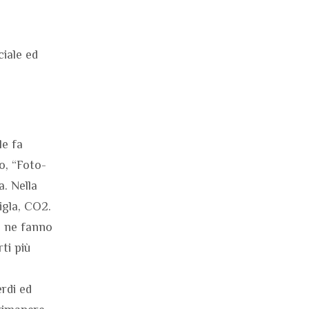
ciale ed
le fa
o, “Foto-
a. Nella
igla, CO2.
e ne fanno
rti più
rdi ed