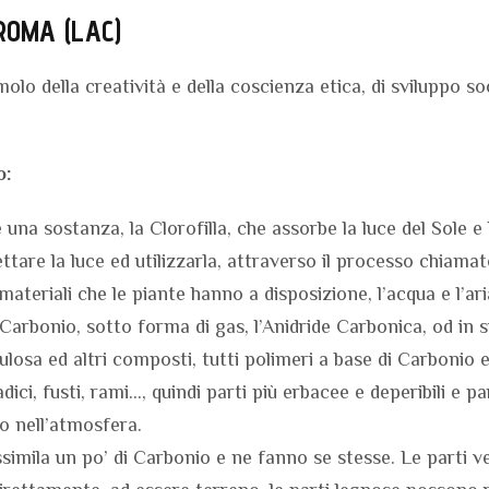
ROMA (LAC)
lo della creatività e della coscienza etica, di sviluppo so
o:
 una sostanza, la Clorofilla, che assorbe la luce del Sole e 
tare la luce ed utilizzarla, attraverso il processo chiamat
materiali che le piante hanno a disposizione, l’acqua e l’ari
l Carbonio, sotto forma di gas, l’Anidride Carbonica, od in s
losa ed altri composti, tutti polimeri a base di Carbonio 
dici, fusti, rami…, quindi parti più erbacee e deperibili e pa
o nell’atmosfera.
simila un po’ di Carbonio e ne fanno se stesse. Le parti ve