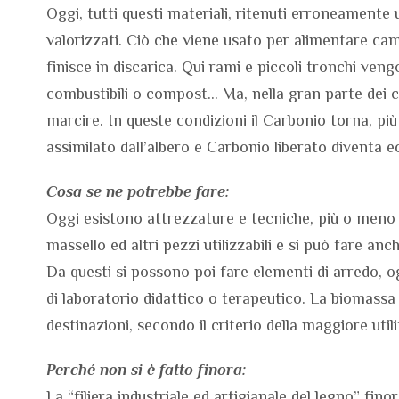
Oggi, tutti questi materiali, ritenuti erroneament
valorizzati. Ciò che viene usato per alimentare camin
finisce in discarica. Qui rami e piccoli tronchi veng
combustibili o compost… Ma, nella gran parte dei cas
marcire. In queste condizioni il Carbonio torna, pi
assimilato dall’albero e Carbonio liberato diventa
Cosa se ne potrebbe fare:
Oggi esistono attrezzature e tecniche, più o meno s
massello ed altri pezzi utilizzabili e si può fare anc
Da questi si possono poi fare elementi di arredo, o
di laboratorio didattico o terapeutico. La biomassa p
destinazioni, secondo il criterio della maggiore util
Perché non si è fatto finora:
La “filiera industriale ed artigianale del legno” fin