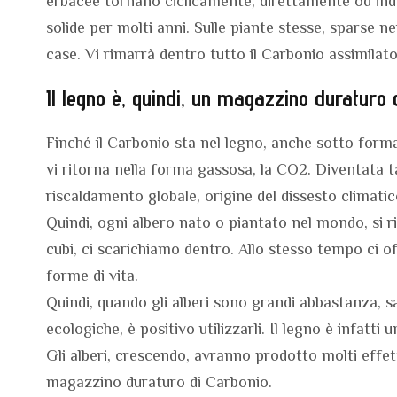
erbacee tornano ciclicamente, direttamente od ind
solide per molti anni. Sulle piante stesse, sparse 
case. Vi rimarrà dentro tutto il Carbonio assimilato
Il legno è, quindi, un magazzino duraturo 
Finché il Carbonio sta nel legno, anche sotto form
vi ritorna nella forma gassosa, la CO2. Diventata t
riscaldamento globale, origine del dissesto climatic
Quindi, ogni albero nato o piantato nel mondo, si r
cubi, ci scarichiamo dentro. Allo stesso tempo ci off
forme di vita.
Quindi, quando gli alberi sono grandi abbastanza, s
ecologiche, è positivo utilizzarli. Il legno è infatti
Gli alberi, crescendo, avranno prodotto molti effetti
magazzino duraturo di Carbonio.