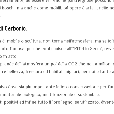
irettamente, ad essere terreno, le parti legnose possono
nei boschi, ma anche come mobili, od opere d’arte…, nelle n
.
di Carbonio.
a di mobile o scultura, non torna nell’atmosfera, ma se lo
anto famosa, perché contribuisce all’”Effetto Serra”, ovve
o in atto.
iprende dall’atmosfera un po’ della CO2 che noi, a milioni 
re bellezza, frescura ed habitat migliori, per noi e tante a
alvo dove sia più importante la loro conservazione per fu
 un materiale biologico, multifunzionale e sostenibile.
 positivi ed infine tutto il loro legno, se utilizzato, diven