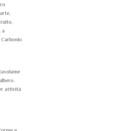
oco
arte,
ruito,
, a
a Carbonio
 tavolame
albero.
r attività
e
 forme e