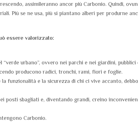
 crescendo, assimileranno ancor più Carbonio. Quindi, ovun
riali. Più se ne usa, più si piantano alberi per produrne anc
uò essere valorizzato:
l “verde urbano”, ovvero nei parchi e nei giardini, pubblici 
scendo producono radici, tronchi, rami, fiori e foglie.
e la funzionalità e la sicurezza di chi ci vive accanto, deb
 posti sbagliati e, diventando grandi, creino inconvenienti
contengono Carbonio.