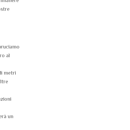
 rimanere
ostre
 bruciamo
ro al
di metri
ltre
nzioni
terà un