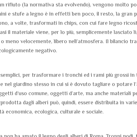
e un rifiuto (la normativa sta evolvendo), vengono molto p
i e stufe a legno è in effetti ben poco, il resto, la gran p
ono, a volte, trasformati in chips, con cui fare legno ricost
i il materiale viene, per lo più, semplicemente lasciato lì
ù o meno velocemente, libero nell’atmosfera. Il bilancio tr
 ecologicamente negativo.
emplici, per trasformare i tronchi ed i rami più grossi in
he nel giardino stesso in cui si è dovuto tagliare o potare l’
ggetti d’uso comune, oggetti d’arte, ma anche materiali pe
rodotta dagli alberi può, quindi, essere distribuita in vari
ità economica, ecologica, culturale e sociale.
ora non ha amato il legno degli alberi di Roma. Troppi nodi,