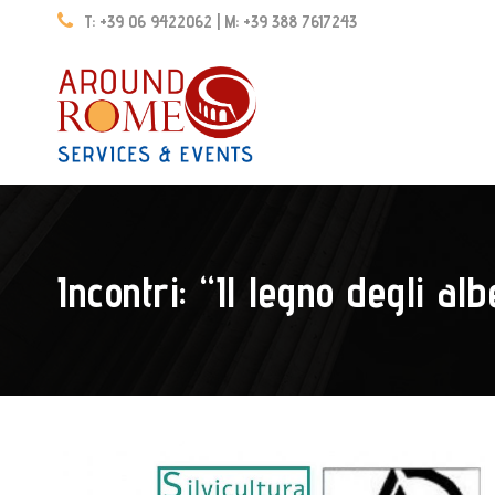
T: +39 06 9422062 | M: +39 388 7617243
Incontri: “Il legno degli al