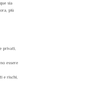
que sia
ora, più
e privati,
bono essere
 e rischi,